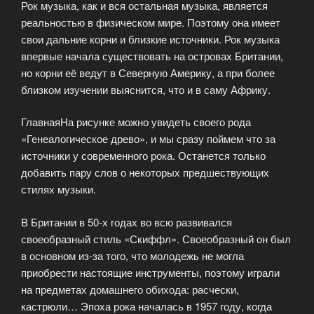
Рок музыка, как и вся остальная музыка, является
Album»»
реальностью в физическом мире. Поэтому она имеет
свои дальние корни и близкие источники. Рок музыка
впервые начала существовать на островах Британии,
но корни её ведут в Северную Америку, а при более
близком изучении выяснится, что и в саму Африку.
ГлавнаяНа рисунке можно увидеть своего рода
«Генеалогическое древо», и мы сразу поймем что за
источники у современного рока. Останется только
добавить пару слов о некоторых предшествующих
стилях музыки.
В Британии в 50-х годах во всю развивался
своеобразный стиль «Скиффл». Своеобразный он был
в основном из-за того, что молодежь не могла
приобрести настоящие инструменты, поэтому играли
на предметах домашнего обихода: расчески,
кастрюли… Эпоха рока началась в 1957 году, когда