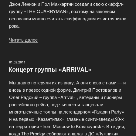
Джон Леннон и Пол Маккартни создали свою скиффл-
группу «THE QUARRYMAN», поэтому на законном
основании можно считать скиффл одним из источников
рока.
Читать далее
«Рок
музыка
впервые
начала
ОПУБЛИКОВАНО
01.02.2011
Концерт группы «ARRIVAL»
существовать
в
Мы давно потеряли их из виду. А они снова с нами — и
Британии»
вновь в превосходной форме. Дмитрий Постовалов и
Олег Радский – группа «Arrival» , ветераны и пионеры
российского рейва, под чьи песни танцевали
многотысячные толпы на легендарном «Гагарин Party»
и на первых «Казантипах», главные синти-звезды 90-х
на территории «from Moscow to Krasnoyarsk». В те дни,
когда The Prodigy собирают аншлаг в ДС «Лужники»,