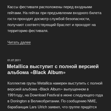
Кассы фестиваля расположены перед входными
гейтами. На гейтах при предъявлении входного билета
гости проходят досмотр службой безопасности,
получают соответствующий браслет и проходят на
территорию фестиваля.
Читать далее
«Фестиваль
iNtroMusic
пройдёт
в
ОПУБЛИКОВАНО
01.07.2011
Metallica выступит с полной версией
октябре»
альбома «Black Album»
Коллектив групы Metallica намерен выступить с полной
версией альбома «Black Album» выпущенном в
1991году, на Download Festival в июне следующего года
в Donington в Великобритании. По сообщению NME,
барабанщик Lars Ulrich заявил, что группе придётся