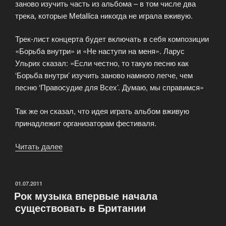
заново изучить часть из альбома – в том числе два
трека, которые Metallica никогда не играла вживую.
Трек-лист концерта будет включать в себя композиции
«Борьба внутри» и «Не наступи на меня». Ларус
Ульрих сказал: «Если честно, то такую песню как
‘Борьба внутри’ изучить заново намного легче, чем
песню ‘Правосудие для Всех’. Думаю, мы справимся»
Так же он сказал, что идея играть альбом вживую
принадлежит организаторам фестиваля.
Читать далее
«Metallica
выступит
с
полной
ОПУБЛИКОВАНО
01.07.2011
Рок музыка впервые начала
версией
существовать в Британии
альбома
«Black