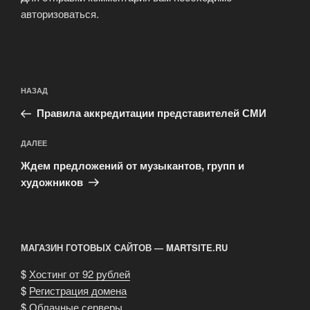
авторизоваться
.
Навигация
Предыдущая
НАЗАД
по
запись:
записям
Правила аккредитации представителей СМИ
Следующая
ДАЛЕЕ
запись
Ждем предложений от музыкантов, групп и
художников
МАГАЗИН ГОТОВЫХ САЙТОВ — MARTSITE.RU
$
Хостинг от 92 рублей
$
Регистрация домена
$
Облачные серверы