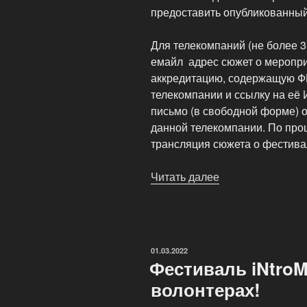
предоставить опубликованный
Для телекомпаний (не более 3
емайл адрес сюжет о меропри
аккредитацию, содержащую Ф
телекомпании и ссылку на её 
письмо (в свободной форме) 
данной телекомпании. По пр
трансляция сюжета о фестива
Читать далее
«Правила
аккредитации
представителей
СМИ»
ОПУБЛИКОВАНО
01.03.2022
Фестиваль iNtroM
волонтерах!