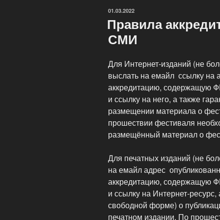
максимальным
ОПУБЛИКОВАНО
01.03.2022
комфортом!»
Правила аккреди
СМИ
Для Интернет-изданий (не бол
выслать на емайл ссылку на а
аккредитацию, содержащую Ф
и ссылку на него, а также га
размещении материала о фест
прошествии фестиваля необхо
размещённый материал о фес
Для печатных изданий (не бол
на емайл адрес опубликованн
аккредитацию, содержащую Ф
и ссылку на Интернет-ресурс, 
свободной форме) о публикац
печатном издании. По прошес