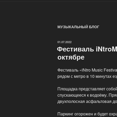
МУЗЫКАЛЬНЫЙ БЛОГ
ОПУБЛИКОВАНО
01.07.2022
Фестиваль iNtroM
октябре
Фестиваль «iNtro Music Festiv
рядом с метро в 10 минутах е
Площадка представляет собой
спускающееся к водоёму. Прям
двухполосная асфальтовая до
Паркинг огорожен и будет ох