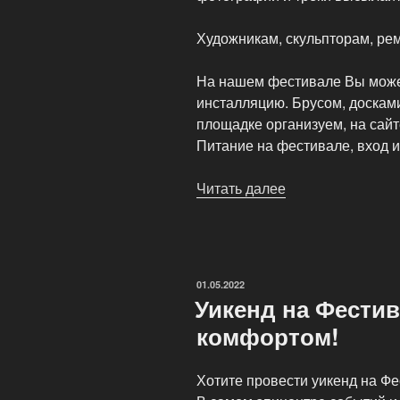
Художникам, скульпторам, ре
На нашем фестивале Вы може
инсталляцию. Брусом, досками
площадке организуем, на сай
Питание на фестивале, вход и
Читать далее
«Ждем
предложений
от
музыкантов,
групп
ОПУБЛИКОВАНО
01.05.2022
и
Уикенд на Фести
художников»
комфортом!
Хотите провести уикенд на Ф