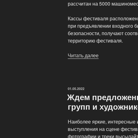
рассчитан на 5000 машиномест
Кассы фестиваля расположены
при предъявлении входного б
безопасности, получают соотв
территорию фестиваля.
Читать далее
«Фестиваль
iNtroMusic
пройдёт
в
октябре»
ОПУБЛИКОВАНО
01.05.2022
Ждем предложени
групп и художни
Наиболее яркие, интересные 
выступления на сцене фестива
фотографии и треки высылайт