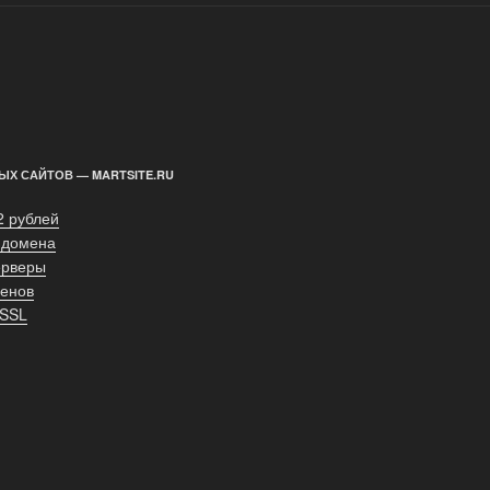
ЫХ САЙТОВ — MARTSITE.RU
2 рублей
 домена
ерверы
енов
 SSL