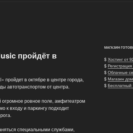
МАГАЗИН ГОТОВ
usic пройдёт в
$
Хостинг от 9
$
Регистрация
$
Облачные с
$
Магазин дом
al» пройдет в октябре в центре города,
$
Бесплатный
зды автотранспортом от центра.
 огромное ровное поле, амфитеатром
о к входу и паркингу подходит
рога.
раняться специальными службами,