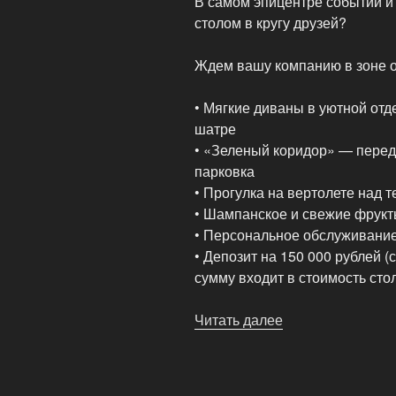
В самом эпицентре событий и
столом в кругу друзей?
Ждем вашу компанию в зоне о
• Мягкие диваны в уютной отд
шатре
• «Зеленый коридор» — перед
парковка
• Прогулка на вертолете над 
• Шампанское и свежие фрукт
• Персональное обслуживани
• Депозит на 150 000 рублей (
сумму входит в стоимость стол
Читать далее
«Уикенд
на
Фестивале
с