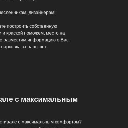
месленникам, дизайнерам!
те построить собственную
 и краской поможем, место на
те разместим информацию о Вас.
 парковка за наш счет.
вале с максимальным
естивале с максимальным комфортом?