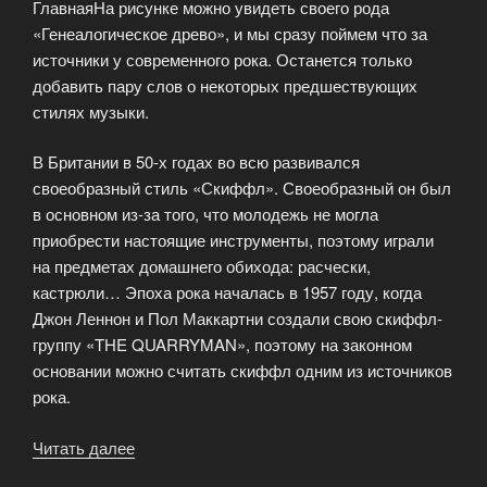
ГлавнаяНа рисунке можно увидеть своего рода
«Генеалогическое древо», и мы сразу поймем что за
источники у современного рока. Останется только
добавить пару слов о некоторых предшествующих
стилях музыки.
В Британии в 50-х годах во всю развивался
своеобразный стиль «Скиффл». Своеобразный он был
в основном из-за того, что молодежь не могла
приобрести настоящие инструменты, поэтому играли
на предметах домашнего обихода: расчески,
кастрюли… Эпоха рока началась в 1957 году, когда
Джон Леннон и Пол Маккартни создали свою скиффл-
группу «THE QUARRYMAN», поэтому на законном
основании можно считать скиффл одним из источников
рока.
Читать далее
«Рок
музыка