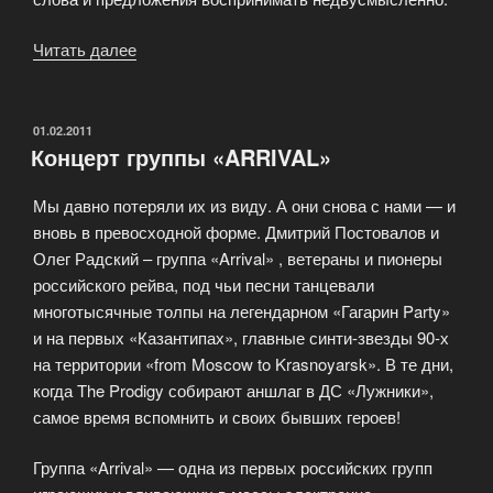
Читать далее
«Проект
«Пограничное
состояние»»
ОПУБЛИКОВАНО
01.02.2011
Концерт группы «ARRIVAL»
Мы давно потеряли их из виду. А они снова с нами — и
вновь в превосходной форме. Дмитрий Постовалов и
Олег Радский – группа «Arrival» , ветераны и пионеры
российского рейва, под чьи песни танцевали
многотысячные толпы на легендарном «Гагарин Party»
и на первых «Казантипах», главные синти-звезды 90-х
на территории «from Moscow to Krasnoyarsk». В те дни,
когда The Prodigy собирают аншлаг в ДС «Лужники»,
самое время вспомнить и своих бывших героев!
Группа «Arrival» — одна из первых российских групп