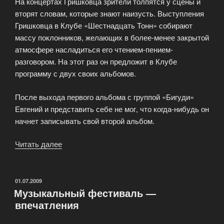
На концертах Гришковца зрители толпятся у сцены и
вторят словам, которые знают наизусть. Выступления
Гришковца в Клубе «Шестнадцать Тонн» собирают
массу поклонников, желающих в более-менее закрытой
атмосфере насладиться его чтением-пением-
разговором. На этот раз он предложит в Клубе
программу с двух своих альбомов.
После выхода первого альбома с группой «Бигуди»
Евгений и представить себе не мог, что когда-нибудь он
начнет записывать свой второй альбом.
Читать далее
«Концерт
группы
«БИГУДИ»»
ОПУБЛИКОВАНО
01.07.2009
Музыкальный фестиваль —
впечатления