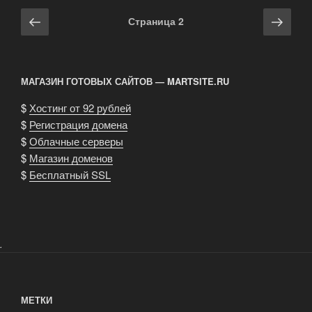
Навигация
Предыдущая
Сле
Страница
2
по
страница
стра
записям
МАГАЗИН ГОТОВЫХ САЙТОВ — MARTSITE.RU
$
Хостинг от 92 рублей
$
Регистрация домена
$
Облачные серверы
$
Магазин доменов
$
Бесплатный SSL
.
МЕТКИ