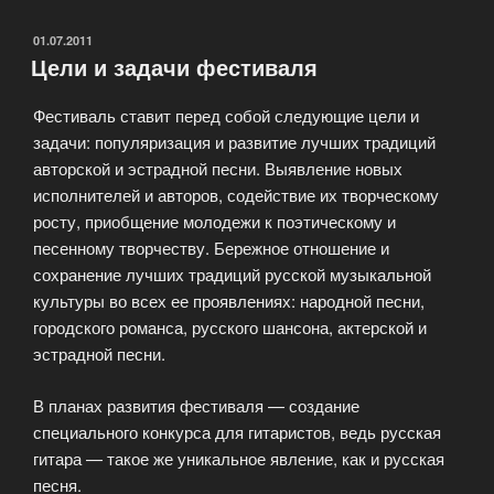
впервые
начала
ОПУБЛИКОВАНО
01.07.2011
Цели и задачи фестиваля
существовать
в
Фестиваль ставит перед собой следующие цели и
Британии»
задачи: популяризация и развитие лучших традиций
авторской и эстрадной песни. Выявление новых
исполнителей и авторов, содействие их творческому
росту, приобщение молодежи к поэтическому и
песенному творчеству. Бережное отношение и
сохранение лучших традиций русской музыкальной
культуры во всех ее проявлениях: народной песни,
городского романса, русского шансона, актерской и
эстрадной песни.
В планах развития фестиваля — создание
специального конкурса для гитаристов, ведь русская
гитара — такое же уникальное явление, как и русская
песня.