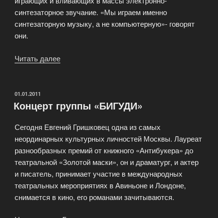
играющих и вливающих в массы электронно-
синтезаторное звучание. «Мы играем именно
синтезаторную музыку, а не компьютерную»- говорят
они.
Читать далее
«Концерт
группы
«ARRIVAL»»
ОПУБЛИКОВАНО
01.01.2011
Концерт группы «БИГУДИ»
Сегодня Евгений Гришковец одна из самых
неординарных культурных личностей Москвы. Лауреат
разнообразных премий от книжного «Антибукера» до
театральной «Золотой маски», он и драматург, и актер
и писатель, принимает участие в международных
театральных мероприятиях в Авиньоне и Лондоне,
снимается в кино, его романами зачитываются.