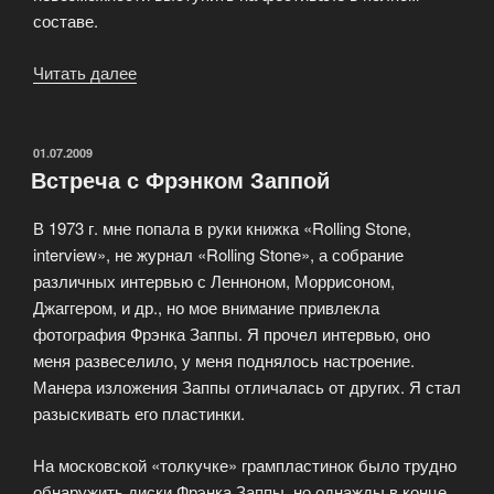
составе.
Читать далее
«И
вот
грядёт
очередной
ОПУБЛИКОВАНО
01.07.2009
Встреча с Фрэнком Заппой
фестиваль
«Пропеллер»»
В 1973 г. мне попала в руки книжка «Rolling Stone,
interview», не журнал «Rolling Stone», а собрание
различных интервью с Ленноном, Моррисоном,
Джаггером, и др., но мое внимание привлекла
фотография Фрэнка Заппы. Я прочел интервью, оно
меня развеселило, у меня поднялось настроение.
Манера изложения Заппы отличалась от других. Я стал
разыскивать его пластинки.
На московской «толкучке» грампластинок было трудно
обнаружить диски Фрэнка Заппы, но однажды в конце