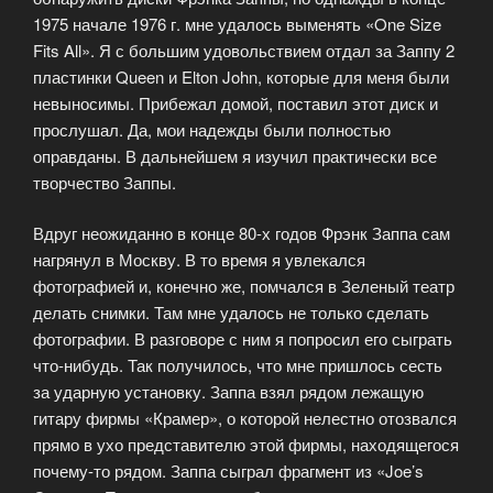
1975 начале 1976 г. мне удалось выменять «One Size
Fits All». Я с большим удовольствием отдал за Заппу 2
пластинки Queen и Elton John, которые для меня были
невыносимы. Прибежал домой, поставил этот диск и
прослушал. Да, мои надежды были полностью
оправданы. В дальнейшем я изучил практически все
творчество Заппы.
Вдруг неожиданно в конце 80-х годов Фрэнк Заппа сам
нагрянул в Москву. В то время я увлекался
фотографией и, конечно же, помчался в Зеленый театр
делать снимки. Там мне удалось не только сделать
фотографии. В разговоре с ним я попросил его сыграть
что-нибудь. Так получилось, что мне пришлось сесть
за ударную установку. Заппа взял рядом лежащую
гитару фирмы «Крамер», о которой нелестно отозвался
прямо в ухо представителю этой фирмы, находящегося
почему-то рядом. Заппа сыграл фрагмент из «Joe’s