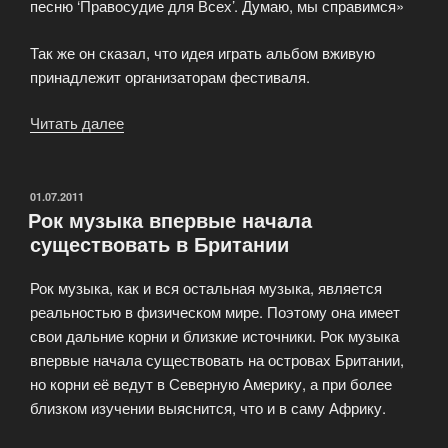
песню ‘Правосудие для Всех’. Думаю, мы справимся»
Так же он сказал, что идея играть альбом вживую
принадлежит организаторам фестиваля.
Читать далее
«Metallica
выступит
с
полной
ОПУБЛИКОВАНО
01.07.2011
Рок музыка впервые начала
версией
существовать в Британии
альбома
«Black
Рок музыка, как и вся остальная музыка, является
Album»»
реальностью в физическом мире. Поэтому она имеет
свои дальние корни и близкие источники. Рок музыка
впервые начала существовать на островах Британии,
но корни её ведут в Северную Америку, а при более
близком изучении выяснится, что и в саму Африку.