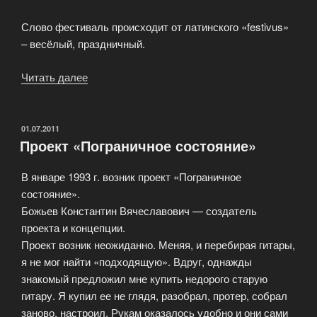
Слово фестиваль происходит от латинского «festivus»
– весёлый, праздничный.
Читать далее
«Цели
и
задачи
фестиваля»
ОПУБЛИКОВАНО
01.07.2011
Проект «Пограничное состояние»
В январе 1993 г. возник проект «Пограничное
состояние».
Божьев Константин Вячеславович — создатель
проекта и концепции.
Проект возник неожиданно. Меняя, и перебирая гитары,
я не мог найти «подходящую». Вдруг, однажды
знакомый предложил мне купить недорого старую
гитару. Я купил ее не глядя, разобрал, протер, собрал
заново, настроил. Рукам оказалось удобно и они сами